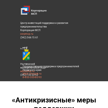
Центр инвестиций поддержки и развития
предпринимательства
Корпорация МСП
corpmsp.ru
(342) 566 15 61
Нытвенский
Государственная поддержка предпринимателей
муниципальный округ
Пермского края
admnytva.ru
https://msppk.ru
(342) 723 22 42
8-800-300-80-90
«Антикризисные» меры