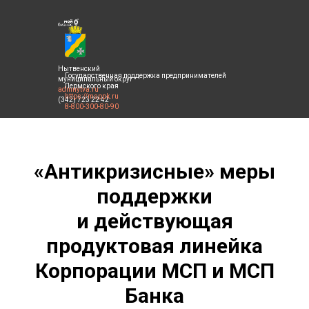
Нытвенский
Государственная поддержка предпринимателей
муниципальный округ
Пермского края
admnytva.ru
https://msppk.ru
(342) 723 22 42
8-800-300-80-90
«Антикризисные» меры
поддержки
и действующая
продуктовая линейка
Корпорации МСП и МСП
Банка