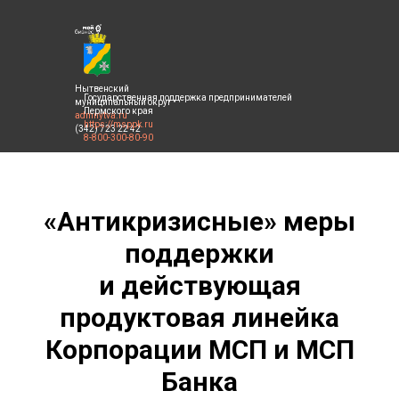
Нытвенский
Государственная поддержка предпринимателей
муниципальный округ
Пермского края
admnytva.ru
https://msppk.ru
(342) 723 22 42
8-800-300-80-90
«Антикризисные» меры
поддержки
и действующая
продуктовая линейка
Корпорации МСП и МСП
Банка