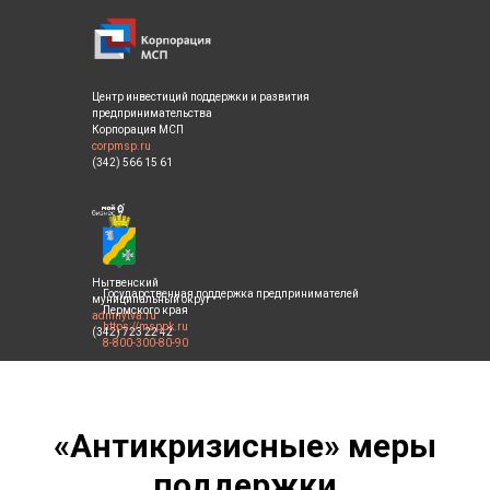
Центр инвестиций поддержки и развития
предпринимательства
Корпорация МСП
corpmsp.ru
(342) 566 15 61
Нытвенский
Государственная поддержка предпринимателей
муниципальный округ
Пермского края
admnytva.ru
https://msppk.ru
(342) 723 22 42
8-800-300-80-90
«Антикризисные» меры
поддержки