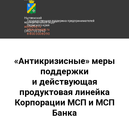
Нытвенский
Государственная поддержка предпринимателей
муниципальный округ
Пермского края
admnytva.ru
https://msppk.ru
(342) 723 22 42
8-800-300-80-90
«Антикризисные» меры
поддержки
и действующая
продуктовая линейка
Корпорации МСП и МСП
Банка