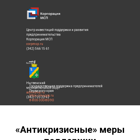
Центр инвестиций поддержки и развития
предпринимательства
Корпорация МСП
corpmsp.ru
(342) 566 15 61
Нытвенский
Государственная поддержка предпринимателей
муниципальный округ
Пермского края
admnytva.ru
https://msppk.ru
(342) 723 22 42
8-800-300-80-90
«Антикризисные» меры