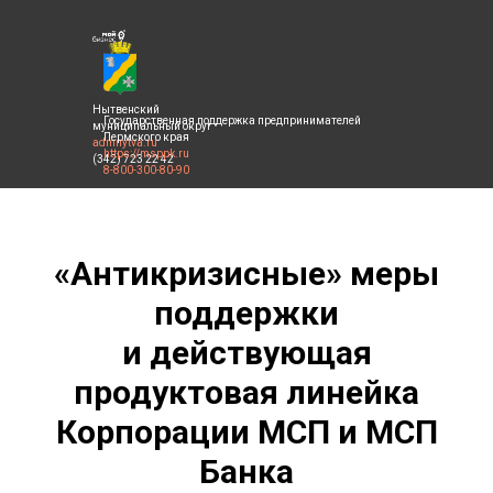
Нытвенский
Государственная поддержка предпринимателей
муниципальный округ
Пермского края
admnytva.ru
https://msppk.ru
(342) 723 22 42
8-800-300-80-90
«Антикризисные» меры
поддержки
и действующая
продуктовая линейка
Корпорации МСП и МСП
Банка